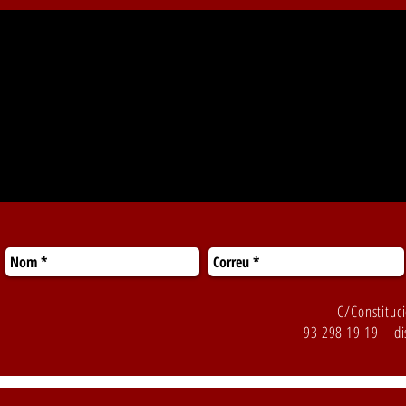
C/Constitu
93 298 19 19
di